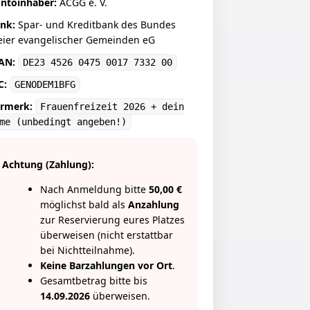
ntoinhaber:
ACGG e. V.
nk:
Spar- und Kreditbank des Bundes
eier evangelischer Gemeinden eG
AN:
DE23 4526 0475 0017 7332 00
C:
GENODEM1BFG
rmerk:
Frauenfreizeit 2026 + dein
ame
(unbedingt angeben!)
Achtung (Zahlung):
Nach Anmeldung bitte
50,00 €
möglichst bald als
Anzahlung
zur Reservierung eures Platzes
überweisen (nicht erstattbar
bei Nichtteilnahme).
Keine Barzahlungen vor Ort
.
Gesamtbetrag bitte bis
14.09.2026
überweisen.