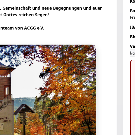
Ko
ge, Gemeinschaft und neue Begegnungen und euer
Ba
 Gottes reichen Segen!
Fr
IB
enteam von ACGG e.V.
BI
Ve
N